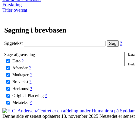
Forskning
Titler oversat
Søgning i brevbasen
Søgetekst
?
Søge-afgrænsning:
Hjæl
Dato
?
Herko
Afsender
?
Modtager
?
Brevtekst
?
Herkomst
?
Original Placering
?
Metatekst
?
Denne side er senest opdateret 13. november 2025 Netstedet er senest