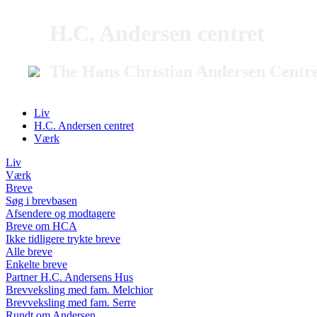
H.C. Andersen centret
The Hans Christian Andersen Centr
Liv
H.C. Andersen centret
Værk
Liv
Værk
Breve
Søg i brevbasen
Afsendere og modtagere
Breve om HCA
Ikke tidligere trykte breve
Alle breve
Enkelte breve
Partner H.C. Andersens Hus
Brevveksling med fam. Melchior
Brevveksling med fam. Serre
Rundt om Andersen