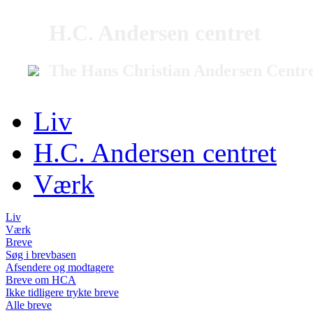
H.C. Andersen centret
The Hans Christian Andersen Centr
Liv
H.C. Andersen centret
Værk
Liv
Værk
Breve
Søg i brevbasen
Afsendere og modtagere
Breve om HCA
Ikke tidligere trykte breve
Alle breve