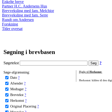
Enkelte breve
Partner H.C. Andersens Hus
Brevveksling med fam. Melchior
Brevveksling med fam. Serre
Rundt om Andersen
Forskning
Titler oversat
Søgning i brevbasen
Søgetekst
?
Søge-afgrænsning:
Hjælp til
Herkomst
:
Dato
?
Herkomst: kilden til den digi
Afsender
?
Modtager
?
Brevtekst
?
Herkomst
?
Original Placering
?
Metatekst
?