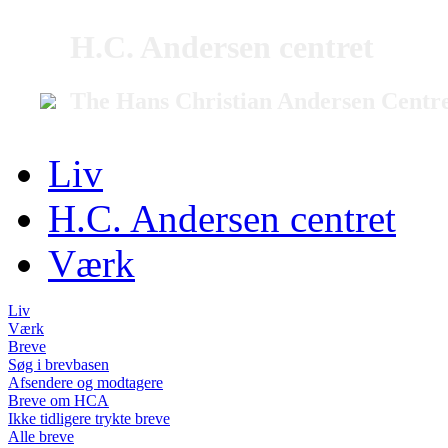
H.C. Andersen centret
The Hans Christian Andersen Centr
Liv
H.C. Andersen centret
Værk
Liv
Værk
Breve
Søg i brevbasen
Afsendere og modtagere
Breve om HCA
Ikke tidligere trykte breve
Alle breve