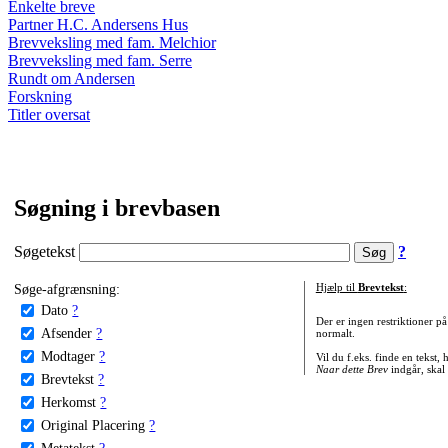
Enkelte breve
Partner H.C. Andersens Hus
Brevveksling med fam. Melchior
Brevveksling med fam. Serre
Rundt om Andersen
Forskning
Titler oversat
Søgning i brevbasen
Søgetekst
?
Søge-afgrænsning:
Hjælp til
Brevtekst
:
Dato
?
Der er ingen restriktioner p
Afsender
?
normalt.
Modtager
?
Vil du f.eks. finde en tekst,
Naar dette Brev
indgår, skal
Brevtekst
?
Herkomst
?
Original Placering
?
Metatekst
?