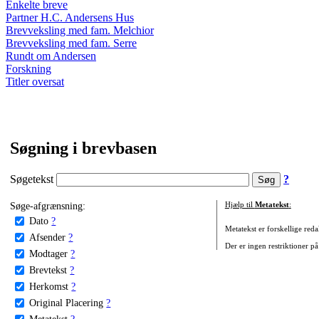
Enkelte breve
Partner H.C. Andersens Hus
Brevveksling med fam. Melchior
Brevveksling med fam. Serre
Rundt om Andersen
Forskning
Titler oversat
Søgning i brevbasen
Søgetekst
?
Søge-afgrænsning:
Hjælp til
Metatekst
:
Dato
?
Metatekst er forskellige reda
Afsender
?
Der er ingen restriktioner på
Modtager
?
Brevtekst
?
Herkomst
?
Original Placering
?
Metatekst
?