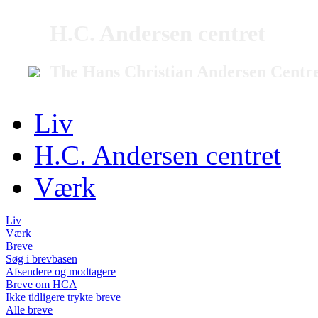
H.C. Andersen centret
The Hans Christian Andersen Centr
Liv
H.C. Andersen centret
Værk
Liv
Værk
Breve
Søg i brevbasen
Afsendere og modtagere
Breve om HCA
Ikke tidligere trykte breve
Alle breve