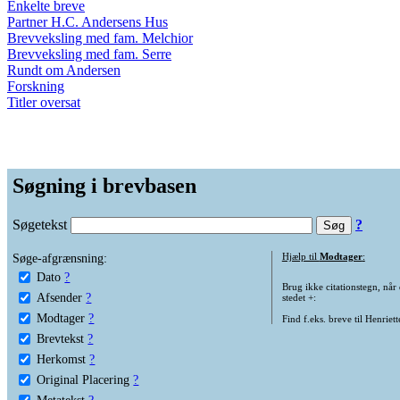
Enkelte breve
Partner H.C. Andersens Hus
Brevveksling med fam. Melchior
Brevveksling med fam. Serre
Rundt om Andersen
Forskning
Titler oversat
Søgning i brevbasen
Søgetekst
?
Søge-afgrænsning:
Hjælp til
Modtager
:
Dato
?
Brug ikke citationstegn, når
Afsender
?
stedet +:
Modtager
?
Find f.eks. breve til Henriet
Brevtekst
?
Herkomst
?
Original Placering
?
Metatekst
?