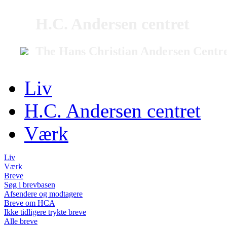
H.C. Andersen centret
The Hans Christian Andersen Centr
Liv
H.C. Andersen centret
Værk
Liv
Værk
Breve
Søg i brevbasen
Afsendere og modtagere
Breve om HCA
Ikke tidligere trykte breve
Alle breve