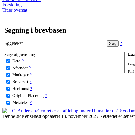
Forskning
Titler oversat
Søgning i brevbasen
Søgetekst
?
Søge-afgrænsning:
Hjæl
Dato
?
Brug 
Afsender
?
Find 
Modtager
?
Brevtekst
?
Herkomst
?
Original Placering
?
Metatekst
?
Denne side er senest opdateret 13. november 2025 Netstedet er senest