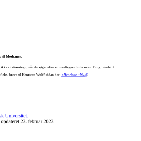
p til
Modtager
:
ikke citationstegn, når du søger efter en modtagers fulde navn. Brug i stedet +:
f.eks. breve til Henriette Wulff sådan her:
+Henriette +Wulff
.
 opdateret 23. februar 2023