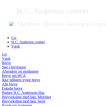
H.C. Andersen centret
The Hans Christian Andersen Centr
Liv
H.C. Andersen centret
Værk
Liv
Værk
Breve
Søg i brevbasen
Afsendere og modtagere
Breve om HCA
Ikke tidligere trykte breve
Alle breve
Enkelte breve
Partner H.C. Andersens Hus
Brevveksling med fam. Melchior
Brevveksling med fam. Serre
Rundt om Andersen