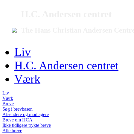
H.C. Andersen centret
The Hans Christian Andersen Centr
Liv
H.C. Andersen centret
Værk
Liv
Værk
Breve
Søg i brevbasen
Afsendere og modtagere
Breve om HCA
Ikke tidligere trykte breve
Alle breve