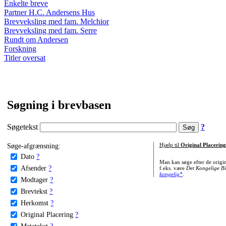
Enkelte breve
Partner H.C. Andersens Hus
Brevveksling med fam. Melchior
Brevveksling med fam. Serre
Rundt om Andersen
Forskning
Titler oversat
Søgning i brevbasen
Søgetekst
?
Søge-afgrænsning:
Hjælp til
Original Placering
Dato
?
Man kan søge efter de origi
Afsender
?
f.eks. være
Det Kongelige Bi
kongelig*
.
Modtager
?
Brevtekst
?
Herkomst
?
Original Placering
?
Metatekst
?