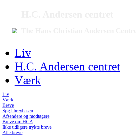
H.C. Andersen centret
The Hans Christian Andersen Centr
Liv
H.C. Andersen centret
Værk
Liv
Værk
Breve
Søg i brevbasen
Afsendere og modtagere
Breve om HCA
Ikke tidligere trykte breve
Alle breve