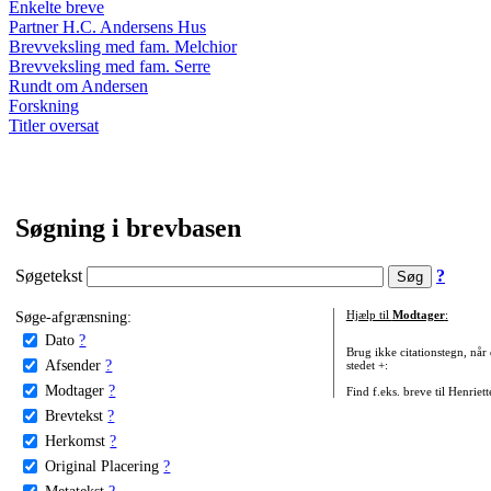
Enkelte breve
Partner H.C. Andersens Hus
Brevveksling med fam. Melchior
Brevveksling med fam. Serre
Rundt om Andersen
Forskning
Titler oversat
Søgning i brevbasen
Søgetekst
?
Søge-afgrænsning:
Hjælp til
Modtager
:
Dato
?
Brug ikke citationstegn, når
Afsender
?
stedet +:
Modtager
?
Find f.eks. breve til Henriet
Brevtekst
?
Herkomst
?
Original Placering
?
Metatekst
?