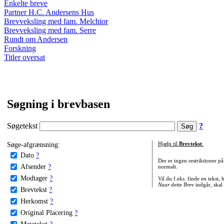
Enkelte breve
Partner H.C. Andersens Hus
Brevveksling med fam. Melchior
Brevveksling med fam. Serre
Rundt om Andersen
Forskning
Titler oversat
Søgning i brevbasen
Søgetekst
?
Søge-afgrænsning:
Hjælp til
Brevtekst
:
Dato
?
Der er ingen restriktioner p
Afsender
?
normalt.
Modtager
?
Vil du f.eks. finde en tekst,
Naar dette Brev
indgår, skal
Brevtekst
?
Herkomst
?
Original Placering
?
Metatekst
?