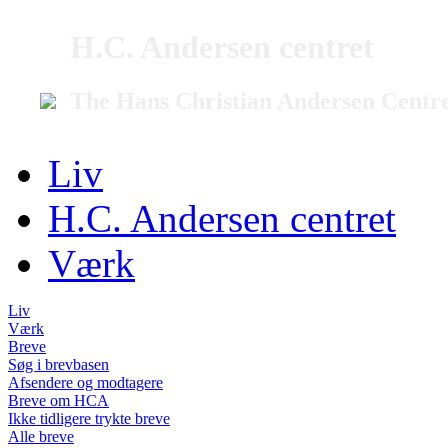
H.C. Andersen centret
The Hans Christian Andersen Centr
Liv
H.C. Andersen centret
Værk
Liv
Værk
Breve
Søg i brevbasen
Afsendere og modtagere
Breve om HCA
Ikke tidligere trykte breve
Alle breve