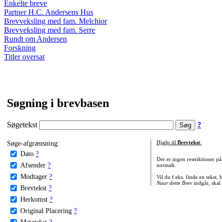
Enkelte breve
Partner H.C. Andersens Hus
Brevveksling med fam. Melchior
Brevveksling med fam. Serre
Rundt om Andersen
Forskning
Titler oversat
Søgning i brevbasen
Søgetekst
?
Søge-afgrænsning:
Hjælp til
Brevtekst
:
Dato
?
Der er ingen restriktioner p
Afsender
?
normalt.
Modtager
?
Vil du f.eks. finde en tekst,
Naar dette Brev
indgår, skal
Brevtekst
?
Herkomst
?
Original Placering
?
Metatekst
?