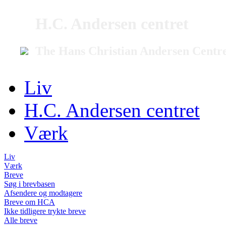
H.C. Andersen centret
The Hans Christian Andersen Centr
Liv
H.C. Andersen centret
Værk
Liv
Værk
Breve
Søg i brevbasen
Afsendere og modtagere
Breve om HCA
Ikke tidligere trykte breve
Alle breve