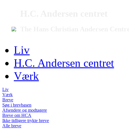
H.C. Andersen centret
The Hans Christian Andersen Centr
Liv
H.C. Andersen centret
Værk
Liv
Værk
Breve
Søg i brevbasen
Afsendere og modtagere
Breve om HCA
Ikke tidligere trykte breve
Alle breve