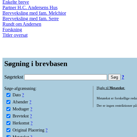
Enkelte breve
Partner H.C. Andersens Hus
Brevveksling med fam. Melchior
Brevveksling med fam. Serre
Rundt om Andersen
Forskning
Titler oversat
Søgning i brevbasen
Søgetekst
?
Søge-afgrænsning:
Hjælp til
Metatekst
:
Dato
?
Metatekst er forskellige reda
Afsender
?
Der er ingen restriktioner på
Modtager
?
Brevtekst
?
Herkomst
?
Original Placering
?
Metatekst
?