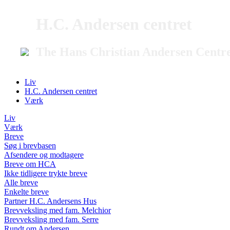
H.C. Andersen centret
The Hans Christian Andersen Centr
Liv
H.C. Andersen centret
Værk
Liv
Værk
Breve
Søg i brevbasen
Afsendere og modtagere
Breve om HCA
Ikke tidligere trykte breve
Alle breve
Enkelte breve
Partner H.C. Andersens Hus
Brevveksling med fam. Melchior
Brevveksling med fam. Serre
Rundt om Andersen