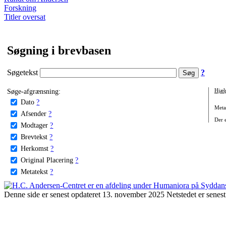
Forskning
Titler oversat
Søgning i brevbasen
Søgetekst
?
Søge-afgrænsning:
Hjæl
Dato
?
Metat
Afsender
?
Der e
Modtager
?
Brevtekst
?
Herkomst
?
Original Placering
?
Metatekst
?
Denne side er senest opdateret 13. november 2025 Netstedet er senest