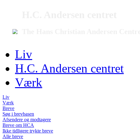
H.C. Andersen centret
The Hans Christian Andersen Centr
Liv
H.C. Andersen centret
Værk
Liv
Værk
Breve
Søg i brevbasen
Afsendere og modtagere
Breve om HCA
Ikke tidligere trykte breve
Alle breve