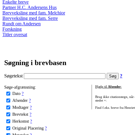
Enkelte breve
Partner H.C. Andersens Hus
Brevveksling med fam. Melchior
Brevveksling med fam. Serre
Rundt om Andersen
Forskning
Titler oversat
Søgning i brevbasen
Søgetekst
?
Søge-afgrænsning:
Hjælp til
Afsender
:
Dato
?
Brug ikke citationstegn, når
Afsender
?
stedet +:
Modtager
?
Find f.eks. breve fra Henrie
Brevtekst
?
Herkomst
?
Original Placering
?
Metatekst
?