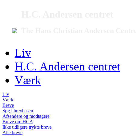
H.C. Andersen centret
The Hans Christian Andersen Centr
Liv
H.C. Andersen centret
Værk
Liv
Værk
Breve
Søg i brevbasen
Afsendere og modtagere
Breve om HCA
Ikke tidligere trykte breve
Alle breve