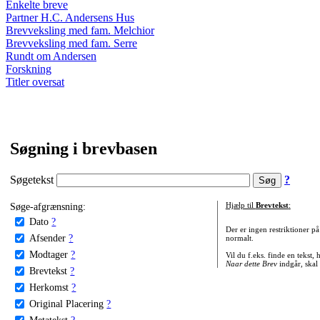
Enkelte breve
Partner H.C. Andersens Hus
Brevveksling med fam. Melchior
Brevveksling med fam. Serre
Rundt om Andersen
Forskning
Titler oversat
Søgning i brevbasen
Søgetekst
?
Søge-afgrænsning:
Hjælp til
Brevtekst
:
Dato
?
Der er ingen restriktioner p
Afsender
?
normalt.
Modtager
?
Vil du f.eks. finde en tekst,
Naar dette Brev
indgår, skal
Brevtekst
?
Herkomst
?
Original Placering
?
Metatekst
?