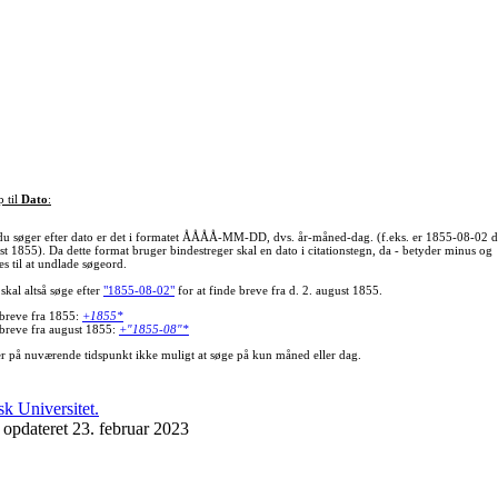
p til
Dato
:
du søger efter dato er det i formatet ÅÅÅÅ-MM-DD, dvs. år-måned-dag. (f.eks. er 1855-08-02 d
st 1855). Da dette format bruger bindestreger skal en dato i citationstegn, da - betyder minus og
s til at undlade søgeord.
skal altså søge efter
"1855-08-02"
for at finde breve fra d. 2. august 1855.
 breve fra 1855:
+1855*
 breve fra august 1855:
+"1855-08"*
er på nuværende tidspunkt ikke muligt at søge på kun måned eller dag.
 opdateret 23. februar 2023