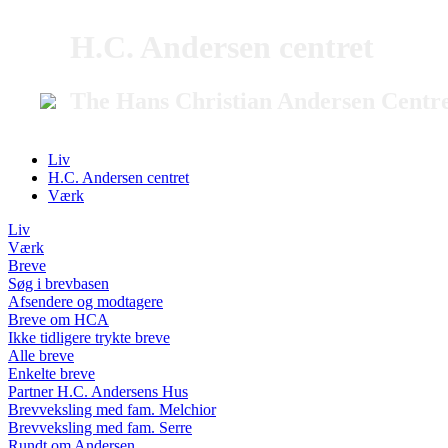
H.C. Andersen centret
The Hans Christian Andersen Centr
Liv
H.C. Andersen centret
Værk
Liv
Værk
Breve
Søg i brevbasen
Afsendere og modtagere
Breve om HCA
Ikke tidligere trykte breve
Alle breve
Enkelte breve
Partner H.C. Andersens Hus
Brevveksling med fam. Melchior
Brevveksling med fam. Serre
Rundt om Andersen