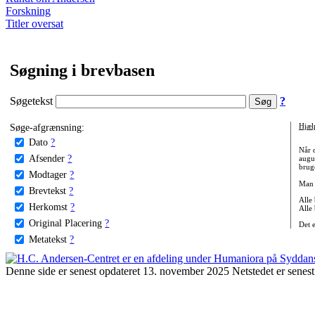
Forskning
Titler oversat
Søgning i brevbasen
Søgetekst
?
Søge-afgrænsning:
Hjæl
Dato
?
Når 
Afsender
?
augu
bruge
Modtager
?
Man 
Brevtekst
?
Alle
Herkomst
?
Alle
Original Placering
?
Det 
Metatekst
?
Denne side er senest opdateret 13. november 2025 Netstedet er senest