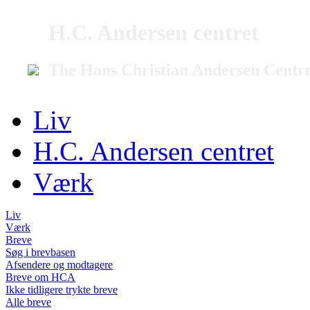
H.C. Andersen centret
The Hans Christian Andersen Centr
Liv
H.C. Andersen centret
Værk
Liv
Værk
Breve
Søg i brevbasen
Afsendere og modtagere
Breve om HCA
Ikke tidligere trykte breve
Alle breve