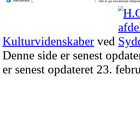
Det er på nuværende tidspun
Kulturvidenskaber
ved
Denne side er senest opdat
er senest opdateret 23. febr