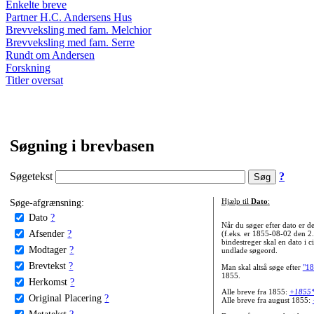
Enkelte breve
Partner H.C. Andersens Hus
Brevveksling med fam. Melchior
Brevveksling med fam. Serre
Rundt om Andersen
Forskning
Titler oversat
Søgning i brevbasen
Søgetekst
?
Søge-afgrænsning:
Hjælp til
Dato
:
Dato
?
Når du søger efter dato er
Afsender
?
(f.eks. er 1855-08-02 den 2
bindestreger skal en dato i c
Modtager
?
undlade søgeord.
Brevtekst
?
Man skal altså søge efter
"18
1855.
Herkomst
?
Alle breve fra 1855:
+1855
Original Placering
?
Alle breve fra august 1855:
Metatekst
?