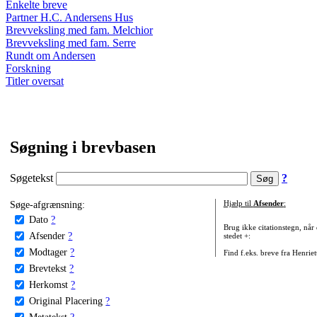
Enkelte breve
Partner H.C. Andersens Hus
Brevveksling med fam. Melchior
Brevveksling med fam. Serre
Rundt om Andersen
Forskning
Titler oversat
Søgning i brevbasen
Søgetekst
?
Søge-afgrænsning:
Hjælp til
Afsender
:
Dato
?
Brug ikke citationstegn, når
Afsender
?
stedet +:
Modtager
?
Find f.eks. breve fra Henrie
Brevtekst
?
Herkomst
?
Original Placering
?
Metatekst
?