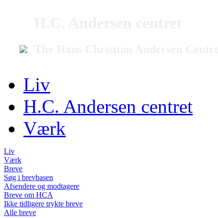
H.C. Andersen centret
The Hans Christian Andersen Centr
Liv
H.C. Andersen centret
Værk
Liv
Værk
Breve
Søg i brevbasen
Afsendere og modtagere
Breve om HCA
Ikke tidligere trykte breve
Alle breve