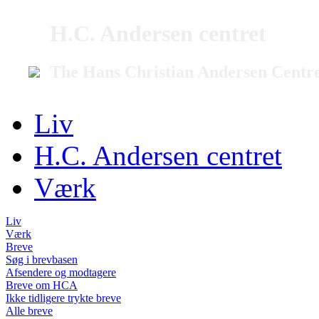
H.C. Andersen centret
The Hans Christian Andersen Centr
Liv
H.C. Andersen centret
Værk
Liv
Værk
Breve
Søg i brevbasen
Afsendere og modtagere
Breve om HCA
Ikke tidligere trykte breve
Alle breve