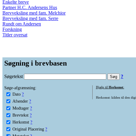
Enkelte breve
Partner H.C. Andersens Hus
Brevveksling med fam. Melchior
Brevveksling med fam. Serre
Rundt om Andersen
Forskning
Titler oversat
Søgning i brevbasen
Søgetekst
?
Søge-afgrænsning:
Hjælp til
Herkomst
:
Dato
?
Herkomst: kilden til den digi
Afsender
?
Modtager
?
Brevtekst
?
Herkomst
?
Original Placering
?
Metatekst
?