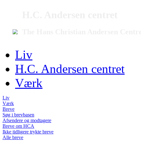
H.C. Andersen centret
The Hans Christian Andersen Centr
Liv
H.C. Andersen centret
Værk
Liv
Værk
Breve
Søg i brevbasen
Afsendere og modtagere
Breve om HCA
Ikke tidligere trykte breve
Alle breve