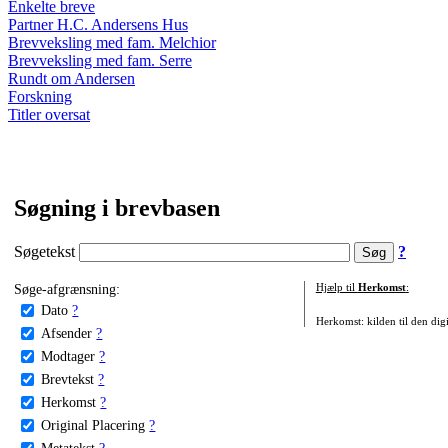
Enkelte breve
Partner H.C. Andersens Hus
Brevveksling med fam. Melchior
Brevveksling med fam. Serre
Rundt om Andersen
Forskning
Titler oversat
Søgning i brevbasen
Søgetekst
?
Søge-afgrænsning:
Hjælp til
Herkomst
:
Dato
?
Herkomst: kilden til den digi
Afsender
?
Modtager
?
Brevtekst
?
Herkomst
?
Original Placering
?
Metatekst
?