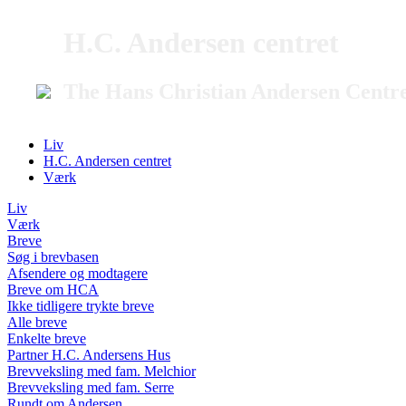
H.C. Andersen centret
The Hans Christian Andersen Centr
Liv
H.C. Andersen centret
Værk
Liv
Værk
Breve
Søg i brevbasen
Afsendere og modtagere
Breve om HCA
Ikke tidligere trykte breve
Alle breve
Enkelte breve
Partner H.C. Andersens Hus
Brevveksling med fam. Melchior
Brevveksling med fam. Serre
Rundt om Andersen