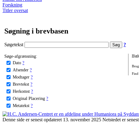
Forskning
Titler oversat
Søgning i brevbasen
Søgetekst
?
Søge-afgrænsning:
Hjæl
Dato
?
Brug 
Afsender
?
Find
Modtager
?
Brevtekst
?
Herkomst
?
Original Placering
?
Metatekst
?
Denne side er senest opdateret 13. november 2025 Netstedet er senest