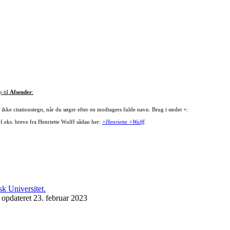
p til
Afsender
:
ikke citationstegn, når du søger efter en modtagers fulde navn. Brug i stedet +:
 f.eks. breve fra Henriette Wulff sådan her:
+Henriette +Wulff
.
 opdateret 23. februar 2023