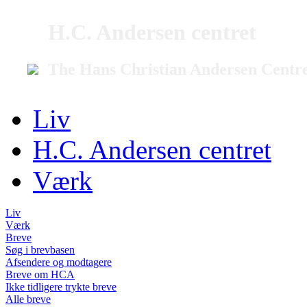
H.C. Andersen centret
The Hans Christian Andersen Centr
Liv
H.C. Andersen centret
Værk
Liv
Værk
Breve
Søg i brevbasen
Afsendere og modtagere
Breve om HCA
Ikke tidligere trykte breve
Alle breve