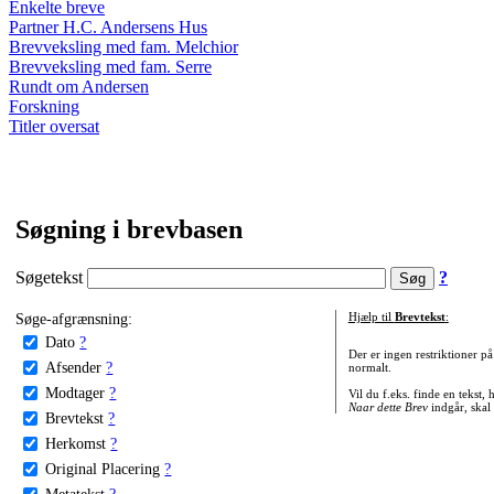
Enkelte breve
Partner H.C. Andersens Hus
Brevveksling med fam. Melchior
Brevveksling med fam. Serre
Rundt om Andersen
Forskning
Titler oversat
Søgning i brevbasen
Søgetekst
?
Søge-afgrænsning:
Hjælp til
Brevtekst
:
Dato
?
Der er ingen restriktioner p
Afsender
?
normalt.
Modtager
?
Vil du f.eks. finde en tekst,
Naar dette Brev
indgår, skal
Brevtekst
?
Herkomst
?
Original Placering
?
Metatekst
?