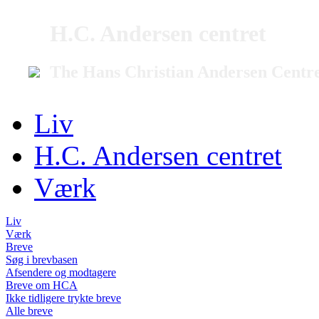
H.C. Andersen centret
The Hans Christian Andersen Centr
Liv
H.C. Andersen centret
Værk
Liv
Værk
Breve
Søg i brevbasen
Afsendere og modtagere
Breve om HCA
Ikke tidligere trykte breve
Alle breve