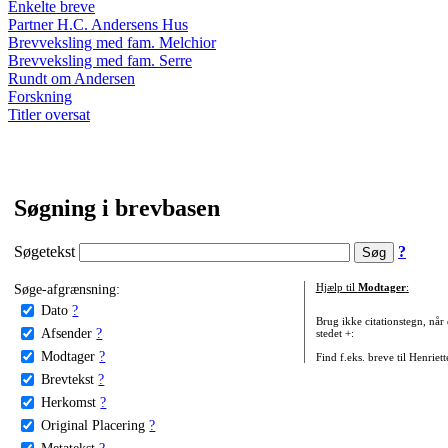
Enkelte breve
Partner H.C. Andersens Hus
Brevveksling med fam. Melchior
Brevveksling med fam. Serre
Rundt om Andersen
Forskning
Titler oversat
Søgning i brevbasen
Søgetekst
?
Søge-afgrænsning:
Hjælp til
Modtager
:
Dato
?
Brug ikke citationstegn, når
Afsender
?
stedet +:
Modtager
?
Find f.eks. breve til Henriet
Brevtekst
?
Herkomst
?
Original Placering
?
Metatekst
?