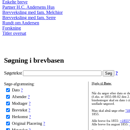
Enkelte breve
Partner H.C. Andersens Hus
Brevveksling med fam. Melchior
Brevveksling med fam. Serre
Rundt om Andersen
Forskning
Titler oversat
Søgning i brevbasen
Søgetekst
?
Søge-afgrænsning:
Hjælp til
Dato
:
Dato
?
Når du søger efter dato er
Afsender
?
(f.eks. er 1855-08-02 den 2
bindestreger skal en dato i c
Modtager
?
undlade søgeord.
Brevtekst
?
Man skal altså søge efter
"18
1855.
Herkomst
?
Alle breve fra 1855:
+1855
Original Placering
?
Alle breve fra august 1855:
Metatekst
?