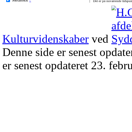
Det er på nuværende tidspun
Kulturvidenskaber
ved
Denne side er senest opdat
er senest opdateret 23. febr