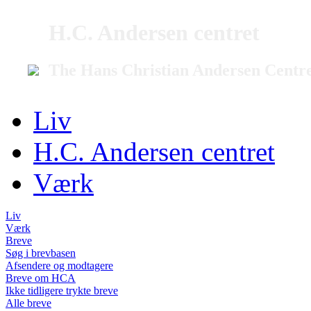
H.C. Andersen centret
The Hans Christian Andersen Centr
Liv
H.C. Andersen centret
Værk
Liv
Værk
Breve
Søg i brevbasen
Afsendere og modtagere
Breve om HCA
Ikke tidligere trykte breve
Alle breve