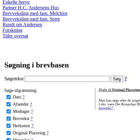
Enkelte breve
Partner H.C. Andersens Hus
Brevveksling med fam. Melchior
Brevveksling med fam. Serre
Rundt om Andersen
Forskning
Titler oversat
Søgning i brevbasen
Søgetekst
?
Søge-afgrænsning:
Hjælp til
Original Placering
Dato
?
Man kan søge efter de origi
Afsender
?
f.eks. være
Det Kongelige Bi
kongelig*
.
Modtager
?
Brevtekst
?
Herkomst
?
Original Placering
?
Metatekst
?