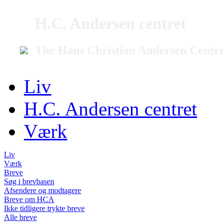
H.C. Andersen centret
The Hans Christian Andersen Centr
Liv
H.C. Andersen centret
Værk
Liv
Værk
Breve
Søg i brevbasen
Afsendere og modtagere
Breve om HCA
Ikke tidligere trykte breve
Alle breve