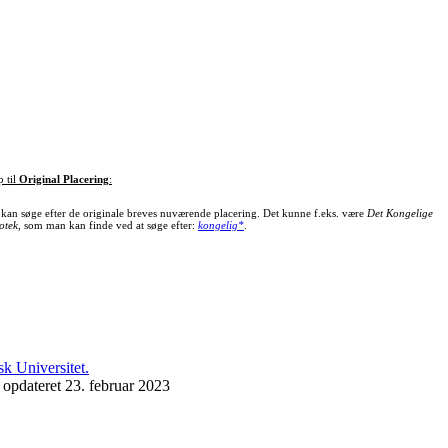
p til
Original Placering
:
kan søge efter de originale breves nuværende placering. Det kunne f.eks. være
Det Kongelige
otek
, som man kan finde ved at søge efter:
kongelig*
.
 opdateret 23. februar 2023