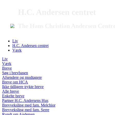
H.C. Andersen centret
The Hans Christian Andersen Centr
Liv
H.C. Andersen centret
Værk
Liv
Værk
Breve
Søg i brevbasen
Afsendere og modtagere
Breve om HCA
Ikke tidligere trykte breve
Alle breve
Enkelte breve
Partner H.C. Andersens Hus
Brevveksling med fam. Melchior
Brevveksling med fam. Serre
Rundt om Andersen