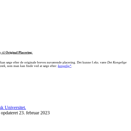
p til
Original Placering
:
kan søge efter de originale breves nuværende placering. Det kunne f.eks. være
Det Kongelige
otek
, som man kan finde ved at søge efter:
kongelig*
.
 opdateret 23. februar 2023