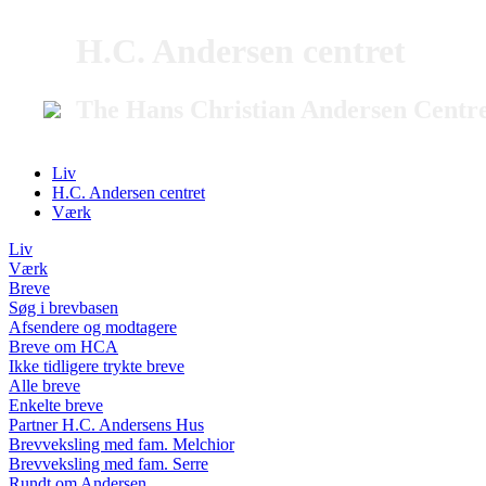
H.C. Andersen centret
The Hans Christian Andersen Centr
Liv
H.C. Andersen centret
Værk
Liv
Værk
Breve
Søg i brevbasen
Afsendere og modtagere
Breve om HCA
Ikke tidligere trykte breve
Alle breve
Enkelte breve
Partner H.C. Andersens Hus
Brevveksling med fam. Melchior
Brevveksling med fam. Serre
Rundt om Andersen