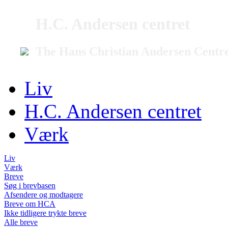
H.C. Andersen centret
The Hans Christian Andersen Centr
Liv
H.C. Andersen centret
Værk
Liv
Værk
Breve
Søg i brevbasen
Afsendere og modtagere
Breve om HCA
Ikke tidligere trykte breve
Alle breve