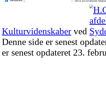
Det er på nuværende tidspun
Kulturvidenskaber
ved
Denne side er senest opdat
er senest opdateret 23. febr