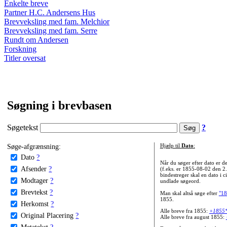
Enkelte breve
Partner H.C. Andersens Hus
Brevveksling med fam. Melchior
Brevveksling med fam. Serre
Rundt om Andersen
Forskning
Titler oversat
Søgning i brevbasen
Søgetekst
?
Søge-afgrænsning:
Hjælp til
Dato
:
Dato
?
Når du søger efter dato er
Afsender
?
(f.eks. er 1855-08-02 den 2
bindestreger skal en dato i c
Modtager
?
undlade søgeord.
Brevtekst
?
Man skal altså søge efter
"18
1855.
Herkomst
?
Alle breve fra 1855:
+1855
Original Placering
?
Alle breve fra august 1855:
Metatekst
?