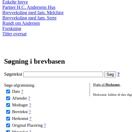
Enkelte breve
Partner H.C. Andersens Hus
Brevveksling med fam. Melchior
Brevveksling med fam. Serre
Rundt om Andersen
Forskning
Titler oversat
Søgning i brevbasen
Søgetekst
?
Søge-afgrænsning:
Hjælp til
Herkomst
:
Dato
?
Herkomst: kilden til den digi
Afsender
?
Modtager
?
Brevtekst
?
Herkomst
?
Original Placering
?
Metatekst
?