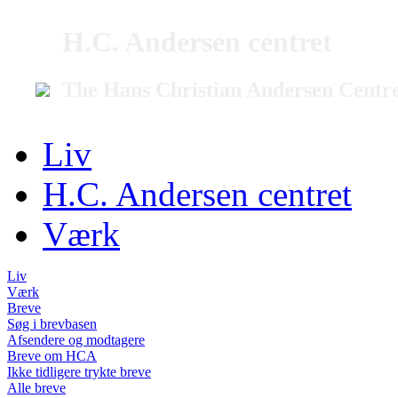
H.C. Andersen centret
The Hans Christian Andersen Centr
Liv
H.C. Andersen centret
Værk
Liv
Værk
Breve
Søg i brevbasen
Afsendere og modtagere
Breve om HCA
Ikke tidligere trykte breve
Alle breve