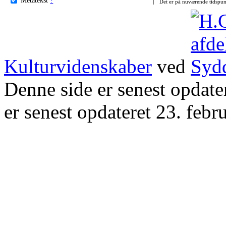
Det er på nuværende tidspun
Kulturvidenskaber
ved
Denne side er senest opdat
er senest opdateret 23. febr