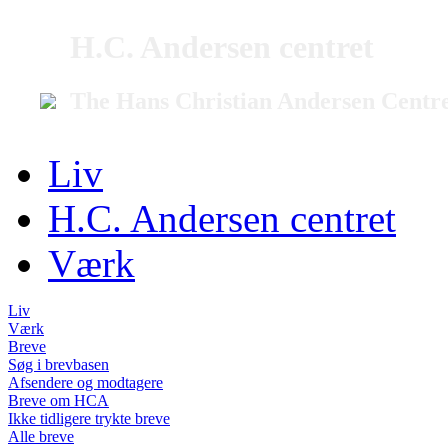
H.C. Andersen centret
The Hans Christian Andersen Centr
Liv
H.C. Andersen centret
Værk
Liv
Værk
Breve
Søg i brevbasen
Afsendere og modtagere
Breve om HCA
Ikke tidligere trykte breve
Alle breve