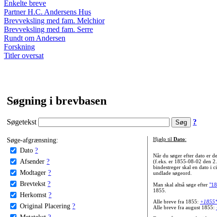
Enkelte breve
Partner H.C. Andersens Hus
Brevveksling med fam. Melchior
Brevveksling med fam. Serre
Rundt om Andersen
Forskning
Titler oversat
Søgning i brevbasen
Søgetekst
?
Søge-afgrænsning:
Hjælp til
Dato
:
Dato
?
Når du søger efter dato er
Afsender
?
(f.eks. er 1855-08-02 den 2
bindestreger skal en dato i c
Modtager
?
undlade søgeord.
Brevtekst
?
Man skal altså søge efter
"18
1855.
Herkomst
?
Alle breve fra 1855:
+1855
Original Placering
?
Alle breve fra august 1855:
Metatekst
?