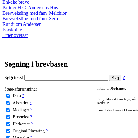
Enkelte breve
Partner H.C. Andersens Hus
Brevveksling med fam. Melchior
Brevveksling med fam. Serre
Rundt om Andersen
Forskning
Titler oversat
Søgning i brevbasen
Søgetekst
?
Søge-afgrænsning:
Hjælp til
Modtager
:
Dato
?
Brug ikke citationstegn, når
Afsender
?
stedet +:
Modtager
?
Find f.eks. breve til Henriet
Brevtekst
?
Herkomst
?
Original Placering
?
Metatekst
?