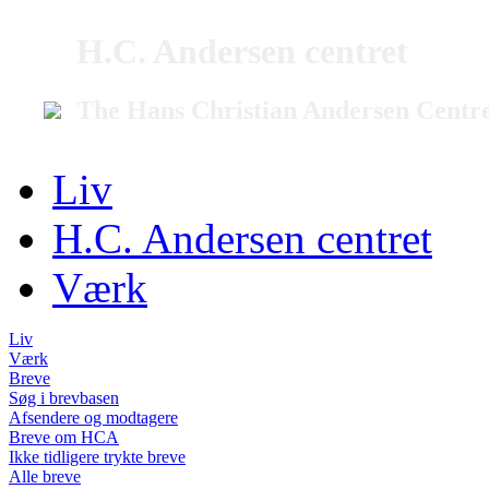
H.C. Andersen centret
The Hans Christian Andersen Centr
Liv
H.C. Andersen centret
Værk
Liv
Værk
Breve
Søg i brevbasen
Afsendere og modtagere
Breve om HCA
Ikke tidligere trykte breve
Alle breve