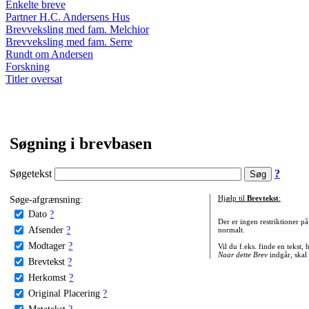
Enkelte breve
Partner H.C. Andersens Hus
Brevveksling med fam. Melchior
Brevveksling med fam. Serre
Rundt om Andersen
Forskning
Titler oversat
Søgning i brevbasen
Søgetekst
?
Søge-afgrænsning:
Hjælp til
Brevtekst
:
Dato
?
Der er ingen restriktioner p
Afsender
?
normalt.
Modtager
?
Vil du f.eks. finde en tekst,
Naar dette Brev
indgår, skal
Brevtekst
?
Herkomst
?
Original Placering
?
Metatekst
?