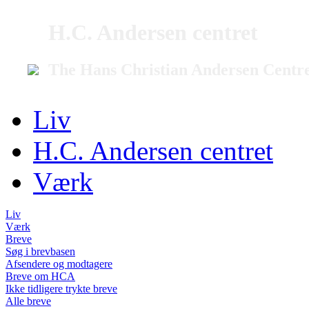
H.C. Andersen centret
The Hans Christian Andersen Centr
Liv
H.C. Andersen centret
Værk
Liv
Værk
Breve
Søg i brevbasen
Afsendere og modtagere
Breve om HCA
Ikke tidligere trykte breve
Alle breve