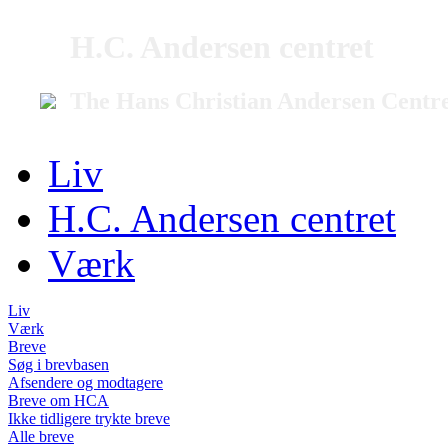
H.C. Andersen centret
The Hans Christian Andersen Centr
Liv
H.C. Andersen centret
Værk
Liv
Værk
Breve
Søg i brevbasen
Afsendere og modtagere
Breve om HCA
Ikke tidligere trykte breve
Alle breve