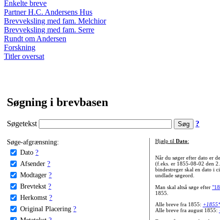
Enkelte breve
Partner H.C. Andersens Hus
Brevveksling med fam. Melchior
Brevveksling med fam. Serre
Rundt om Andersen
Forskning
Titler oversat
Søgning i brevbasen
Søgetekst
?
Søge-afgrænsning:
Hjælp til
Dato
:
Dato
?
Når du søger efter dato er
Afsender
?
(f.eks. er 1855-08-02 den 2
bindestreger skal en dato i c
Modtager
?
undlade søgeord.
Brevtekst
?
Man skal altså søge efter
"18
1855.
Herkomst
?
Alle breve fra 1855:
+1855
Original Placering
?
Alle breve fra august 1855:
Metatekst
?