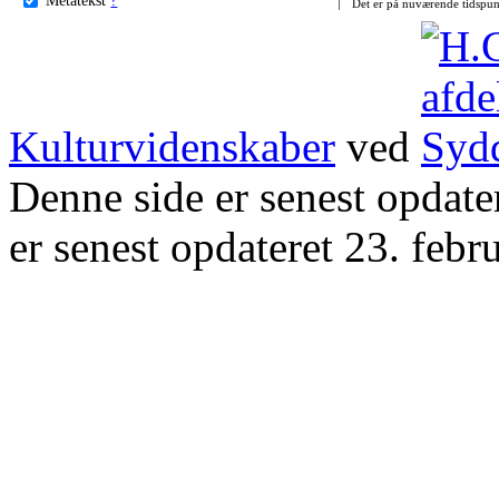
Det er på nuværende tidspun
Kulturvidenskaber
ved
Denne side er senest opdat
er senest opdateret 23. febr