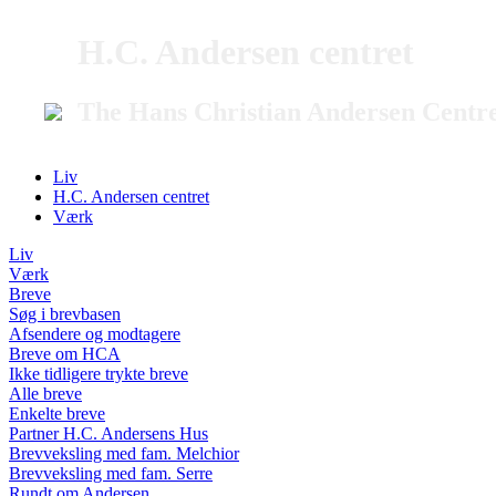
H.C. Andersen centret
The Hans Christian Andersen Centr
Liv
H.C. Andersen centret
Værk
Liv
Værk
Breve
Søg i brevbasen
Afsendere og modtagere
Breve om HCA
Ikke tidligere trykte breve
Alle breve
Enkelte breve
Partner H.C. Andersens Hus
Brevveksling med fam. Melchior
Brevveksling med fam. Serre
Rundt om Andersen