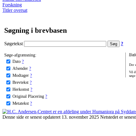
Forskning
Titler oversat
Søgning i brevbasen
Søgetekst
?
Søge-afgrænsning:
Hjæl
Dato
?
Der 
Afsender
?
Vil d
Modtager
?
søge
Brevtekst
?
Herkomst
?
Original Placering
?
Metatekst
?
Denne side er senest opdateret 13. november 2025 Netstedet er senest