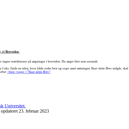
p til
Brevtekst
:
er ingen restriktioner på søgninger i brevtekst. Du søger blot som normalt.
u f.eks. finde en tekst, hvor både ordet
hest
og
vogn
samt sætningen
Naar dette Brev
indgår, skal
 efter
+hest +vogn +"Naar dette Brev"
.
 opdateret 23. februar 2023