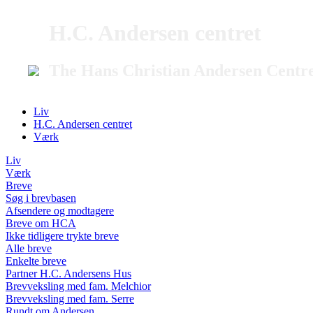
H.C. Andersen centret
The Hans Christian Andersen Centr
Liv
H.C. Andersen centret
Værk
Liv
Værk
Breve
Søg i brevbasen
Afsendere og modtagere
Breve om HCA
Ikke tidligere trykte breve
Alle breve
Enkelte breve
Partner H.C. Andersens Hus
Brevveksling med fam. Melchior
Brevveksling med fam. Serre
Rundt om Andersen