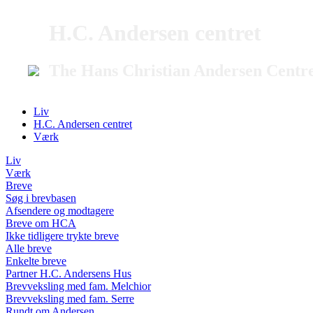
H.C. Andersen centret
The Hans Christian Andersen Centr
Liv
H.C. Andersen centret
Værk
Liv
Værk
Breve
Søg i brevbasen
Afsendere og modtagere
Breve om HCA
Ikke tidligere trykte breve
Alle breve
Enkelte breve
Partner H.C. Andersens Hus
Brevveksling med fam. Melchior
Brevveksling med fam. Serre
Rundt om Andersen