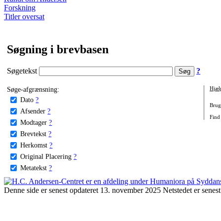
Forskning
Titler oversat
Søgning i brevbasen
Søgetekst
?
Søge-afgrænsning:
Hjæl
Dato
?
Brug 
Afsender
?
Find 
Modtager
?
Brevtekst
?
Herkomst
?
Original Placering
?
Metatekst
?
Denne side er senest opdateret 13. november 2025 Netstedet er senest