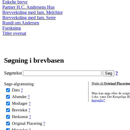
Enkelte breve
Partner H.C. Andersens Hus
Brevveksling med fam. Melchior
Brevveksling med fam. Serre
Rundt om Andersen
Forskning
Titler oversat
Søgning i brevbasen
Søgetekst
?
Søge-afgrænsning:
Hjælp til
Original Placering
Dato
?
Man kan søge efter de origi
Afsender
?
f.eks. være
Det Kongelige Bi
kongelig*
.
Modtager
?
Brevtekst
?
Herkomst
?
Original Placering
?
Metatekst
?