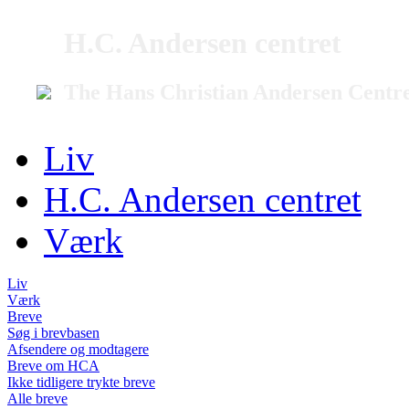
H.C. Andersen centret
The Hans Christian Andersen Centr
Liv
H.C. Andersen centret
Værk
Liv
Værk
Breve
Søg i brevbasen
Afsendere og modtagere
Breve om HCA
Ikke tidligere trykte breve
Alle breve