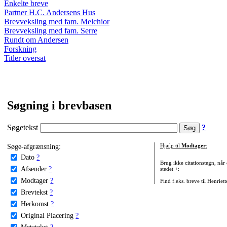
Enkelte breve
Partner H.C. Andersens Hus
Brevveksling med fam. Melchior
Brevveksling med fam. Serre
Rundt om Andersen
Forskning
Titler oversat
Søgning i brevbasen
Søgetekst
?
Søge-afgrænsning:
Hjælp til
Modtager
:
Dato
?
Brug ikke citationstegn, når
Afsender
?
stedet +:
Modtager
?
Find f.eks. breve til Henriet
Brevtekst
?
Herkomst
?
Original Placering
?
Metatekst
?