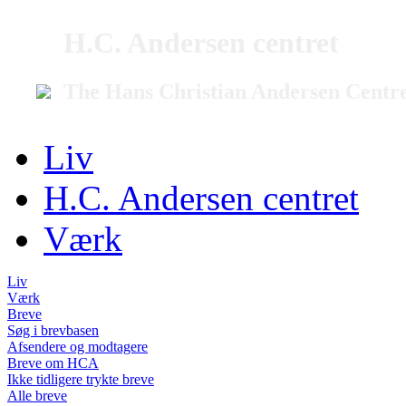
H.C. Andersen centret
The Hans Christian Andersen Centr
Liv
H.C. Andersen centret
Værk
Liv
Værk
Breve
Søg i brevbasen
Afsendere og modtagere
Breve om HCA
Ikke tidligere trykte breve
Alle breve