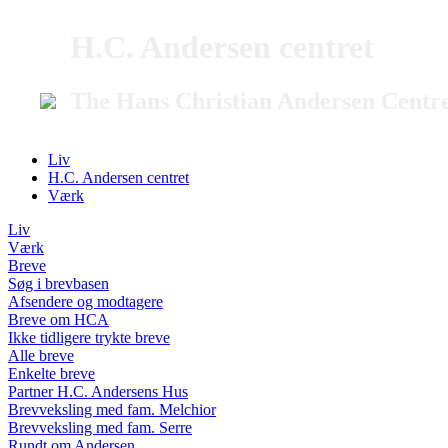
H.C. Andersen centret
The Hans Christian Andersen Centr
Liv
H.C. Andersen centret
Værk
Liv
Værk
Breve
Søg i brevbasen
Afsendere og modtagere
Breve om HCA
Ikke tidligere trykte breve
Alle breve
Enkelte breve
Partner H.C. Andersens Hus
Brevveksling med fam. Melchior
Brevveksling med fam. Serre
Rundt om Andersen