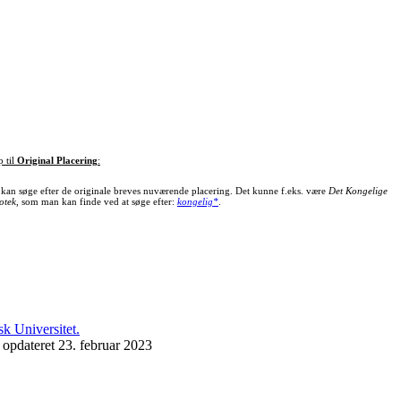
p til
Original Placering
:
kan søge efter de originale breves nuværende placering. Det kunne f.eks. være
Det Kongelige
otek
, som man kan finde ved at søge efter:
kongelig*
.
 opdateret 23. februar 2023