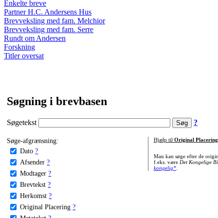
Enkelte breve
Partner H.C. Andersens Hus
Brevveksling med fam. Melchior
Brevveksling med fam. Serre
Rundt om Andersen
Forskning
Titler oversat
Søgning i brevbasen
Søgetekst
?
Søge-afgrænsning:
Hjælp til
Original Placering
Dato
?
Man kan søge efter de origi
Afsender
?
f.eks. være
Det Kongelige Bi
kongelig*
.
Modtager
?
Brevtekst
?
Herkomst
?
Original Placering
?
Metatekst
?