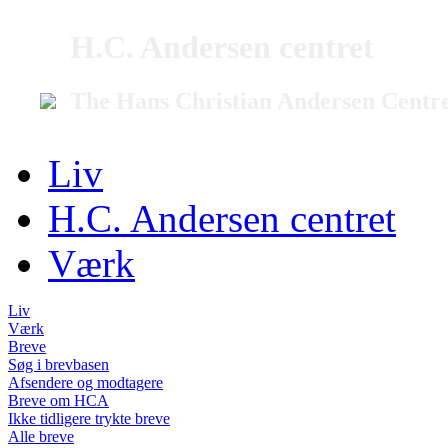
H.C. Andersen centret
The Hans Christian Andersen Centr
Liv
H.C. Andersen centret
Værk
Liv
Værk
Breve
Søg i brevbasen
Afsendere og modtagere
Breve om HCA
Ikke tidligere trykte breve
Alle breve