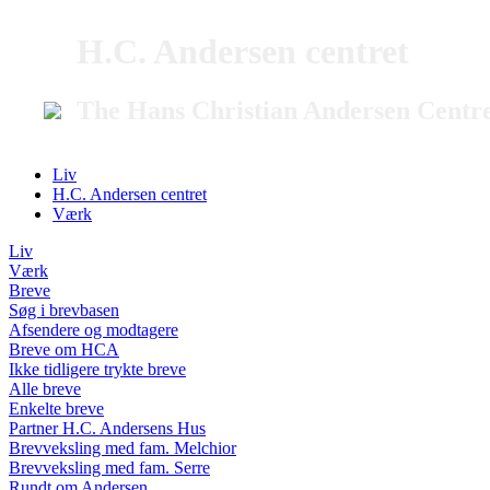
H.C. Andersen centret
The Hans Christian Andersen Centr
Liv
H.C. Andersen centret
Værk
Liv
Værk
Breve
Søg i brevbasen
Afsendere og modtagere
Breve om HCA
Ikke tidligere trykte breve
Alle breve
Enkelte breve
Partner H.C. Andersens Hus
Brevveksling med fam. Melchior
Brevveksling med fam. Serre
Rundt om Andersen