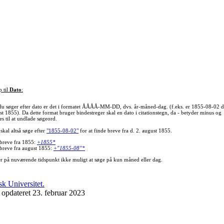
p til
Dato
:
du søger efter dato er det i formatet ÅÅÅÅ-MM-DD, dvs. år-måned-dag. (f.eks. er 1855-08-02 d
st 1855). Da dette format bruger bindestreger skal en dato i citationstegn, da - betyder minus og
s til at undlade søgeord.
skal altså søge efter
"1855-08-02"
for at finde breve fra d. 2. august 1855.
 breve fra 1855:
+1855*
 breve fra august 1855:
+"1855-08"*
er på nuværende tidspunkt ikke muligt at søge på kun måned eller dag.
 opdateret 23. februar 2023