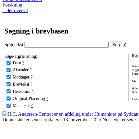
Forskning
Titler oversat
Søgning i brevbasen
Søgetekst
?
Søge-afgrænsning:
Hjæl
Dato
?
Når 
Afsender
?
augu
bruge
Modtager
?
Man 
Brevtekst
?
Alle
Herkomst
?
Alle
Original Placering
?
Det 
Metatekst
?
Denne side er senest opdateret 13. november 2025 Netstedet er senest