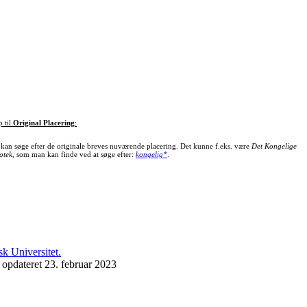
p til
Original Placering
:
kan søge efter de originale breves nuværende placering. Det kunne f.eks. være
Det Kongelige
otek
, som man kan finde ved at søge efter:
kongelig*
.
 opdateret 23. februar 2023