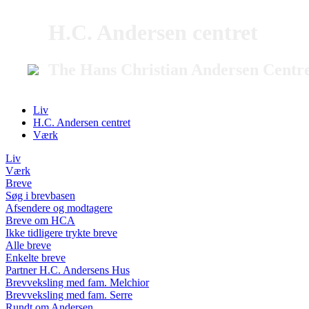
H.C. Andersen centret
The Hans Christian Andersen Centr
Liv
H.C. Andersen centret
Værk
Liv
Værk
Breve
Søg i brevbasen
Afsendere og modtagere
Breve om HCA
Ikke tidligere trykte breve
Alle breve
Enkelte breve
Partner H.C. Andersens Hus
Brevveksling med fam. Melchior
Brevveksling med fam. Serre
Rundt om Andersen