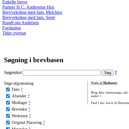
Enkelte breve
Partner H.C. Andersens Hus
Brevveksling med fam. Melchior
Brevveksling med fam. Serre
Rundt om Andersen
Forskning
Titler oversat
Søgning i brevbasen
Søgetekst
?
Søge-afgrænsning:
Hjælp til
Modtager
:
Dato
?
Brug ikke citationstegn, når
Afsender
?
stedet +:
Modtager
?
Find f.eks. breve til Henriet
Brevtekst
?
Herkomst
?
Original Placering
?
Metatekst
?