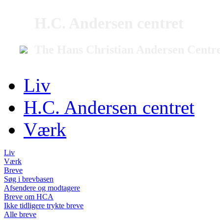
H.C. Andersen centret
The Hans Christian Andersen Centr
Liv
H.C. Andersen centret
Værk
Liv
Værk
Breve
Søg i brevbasen
Afsendere og modtagere
Breve om HCA
Ikke tidligere trykte breve
Alle breve