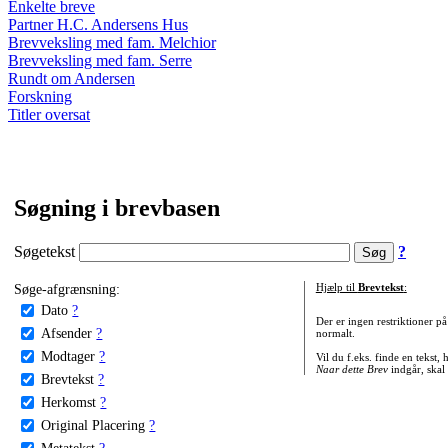
Enkelte breve
Partner H.C. Andersens Hus
Brevveksling med fam. Melchior
Brevveksling med fam. Serre
Rundt om Andersen
Forskning
Titler oversat
Søgning i brevbasen
Søgetekst
?
Søge-afgrænsning:
Hjælp til
Brevtekst
:
Dato
?
Der er ingen restriktioner p
Afsender
?
normalt.
Modtager
?
Vil du f.eks. finde en tekst,
Naar dette Brev
indgår, skal
Brevtekst
?
Herkomst
?
Original Placering
?
Metatekst
?