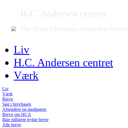
H.C. Andersen centret
The Hans Christian Andersen Centr
Liv
H.C. Andersen centret
Værk
Liv
Værk
Breve
Søg i brevbasen
Afsendere og modtagere
Breve om HCA
Ikke tidligere trykte breve
Alle breve