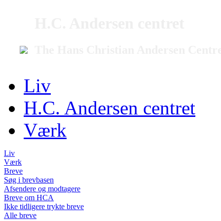
H.C. Andersen centret
The Hans Christian Andersen Centr
Liv
H.C. Andersen centret
Værk
Liv
Værk
Breve
Søg i brevbasen
Afsendere og modtagere
Breve om HCA
Ikke tidligere trykte breve
Alle breve