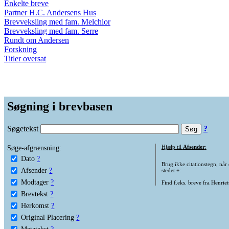
Enkelte breve
Partner H.C. Andersens Hus
Brevveksling med fam. Melchior
Brevveksling med fam. Serre
Rundt om Andersen
Forskning
Titler oversat
Søgning i brevbasen
Søgetekst
?
Søge-afgrænsning:
Hjælp til
Afsender
:
Dato
?
Brug ikke citationstegn, når
Afsender
?
stedet +:
Modtager
?
Find f.eks. breve fra Henrie
Brevtekst
?
Herkomst
?
Original Placering
?
Metatekst
?