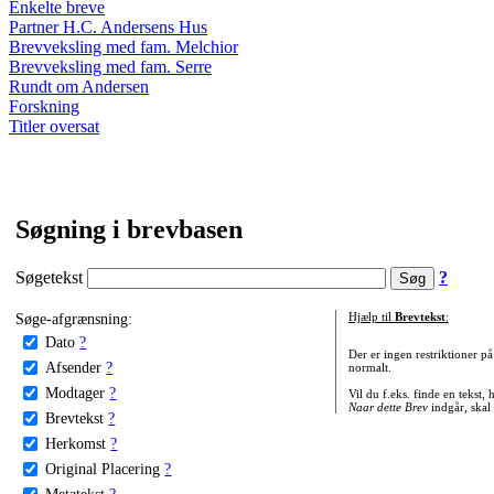
Enkelte breve
Partner H.C. Andersens Hus
Brevveksling med fam. Melchior
Brevveksling med fam. Serre
Rundt om Andersen
Forskning
Titler oversat
Søgning i brevbasen
Søgetekst
?
Søge-afgrænsning:
Hjælp til
Brevtekst
:
Dato
?
Der er ingen restriktioner p
Afsender
?
normalt.
Modtager
?
Vil du f.eks. finde en tekst,
Naar dette Brev
indgår, skal
Brevtekst
?
Herkomst
?
Original Placering
?
Metatekst
?