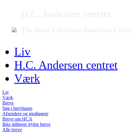
H.C. Andersen centret
The Hans Christian Andersen Centr
Liv
H.C. Andersen centret
Værk
Liv
Værk
Breve
Søg i brevbasen
Afsendere og modtagere
Breve om HCA
Ikke tidligere trykte breve
Alle breve