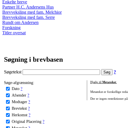
Enkelte breve
Partner H.C. Andersens Hus
Brevveksling med fam. Melchior
Brevveksling med fam. Serre
Rundt om Andersen
Forskning
Titler oversat
Søgning i brevbasen
Søgetekst
?
Søge-afgrænsning:
Hjælp til
Metatekst
:
Dato
?
Metatekst er forskellige reda
Afsender
?
Der er ingen restriktioner på
Modtager
?
Brevtekst
?
Herkomst
?
Original Placering
?
Metatekst
?