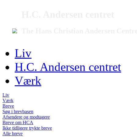
H.C. Andersen centret
The Hans Christian Andersen Centr
Liv
H.C. Andersen centret
Værk
Liv
Værk
Breve
Søg i brevbasen
Afsendere og modtagere
Breve om HCA
Ikke tidligere trykte breve
Alle breve