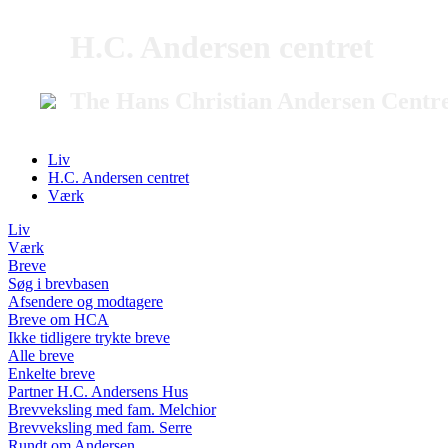
H.C. Andersen centret
The Hans Christian Andersen Centr
Liv
H.C. Andersen centret
Værk
Liv
Værk
Breve
Søg i brevbasen
Afsendere og modtagere
Breve om HCA
Ikke tidligere trykte breve
Alle breve
Enkelte breve
Partner H.C. Andersens Hus
Brevveksling med fam. Melchior
Brevveksling med fam. Serre
Rundt om Andersen