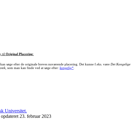
p til
Original Placering
:
kan søge efter de originale breves nuværende placering. Det kunne f.eks. være
Det Kongelige
otek
, som man kan finde ved at søge efter:
kongelig*
.
 opdateret 23. februar 2023