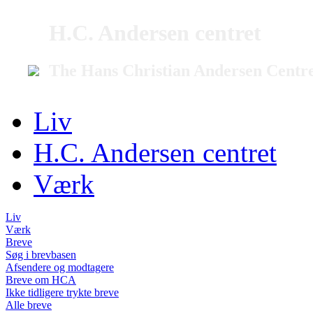
H.C. Andersen centret
The Hans Christian Andersen Centr
Liv
H.C. Andersen centret
Værk
Liv
Værk
Breve
Søg i brevbasen
Afsendere og modtagere
Breve om HCA
Ikke tidligere trykte breve
Alle breve