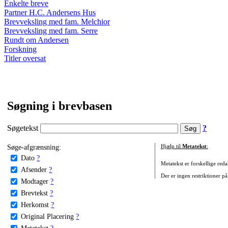
Enkelte breve
Partner H.C. Andersens Hus
Brevveksling med fam. Melchior
Brevveksling med fam. Serre
Rundt om Andersen
Forskning
Titler oversat
Søgning i brevbasen
Søgetekst
?
Søge-afgrænsning:
Hjælp til
Metatekst
:
Dato
?
Metatekst er forskellige reda
Afsender
?
Der er ingen restriktioner på
Modtager
?
Brevtekst
?
Herkomst
?
Original Placering
?
Metatekst
?