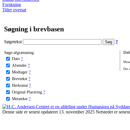
Forskning
Titler oversat
Søgning i brevbasen
Søgetekst
?
Søge-afgrænsning:
Hjæl
Dato
?
Metat
Afsender
?
Der e
Modtager
?
Brevtekst
?
Herkomst
?
Original Placering
?
Metatekst
?
Denne side er senest opdateret 13. november 2025 Netstedet er senest