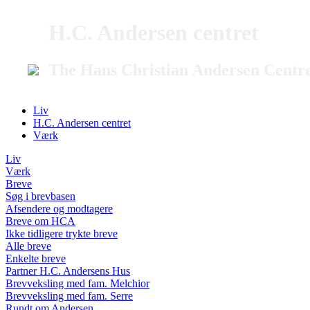
H.C. Andersen centret
The Hans Christian Andersen Centr
Liv
H.C. Andersen centret
Værk
Liv
Værk
Breve
Søg i brevbasen
Afsendere og modtagere
Breve om HCA
Ikke tidligere trykte breve
Alle breve
Enkelte breve
Partner H.C. Andersens Hus
Brevveksling med fam. Melchior
Brevveksling med fam. Serre
Rundt om Andersen