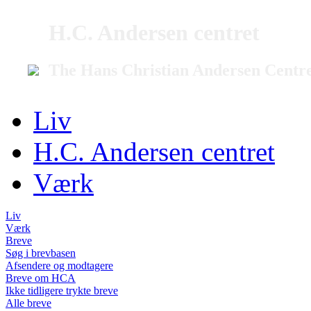
H.C. Andersen centret
The Hans Christian Andersen Centr
Liv
H.C. Andersen centret
Værk
Liv
Værk
Breve
Søg i brevbasen
Afsendere og modtagere
Breve om HCA
Ikke tidligere trykte breve
Alle breve