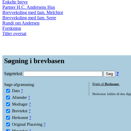
Enkelte breve
Partner H.C. Andersens Hus
Brevveksling med fam. Melchior
Brevveksling med fam. Serre
Rundt om Andersen
Forskning
Titler oversat
Søgning i brevbasen
Søgetekst
?
Søge-afgrænsning:
Hjælp til
Herkomst
:
Dato
?
Herkomst: kilden til den digi
Afsender
?
Modtager
?
Brevtekst
?
Herkomst
?
Original Placering
?
Metatekst
?